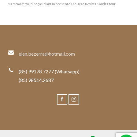
Marcomammoliti
peças
plantão
presentes
relação
Revista
Sandra
tour
elen.bezerra@hotmail.com
(85) 99178.7277 (Whatsapp)
(85) 98514.2687