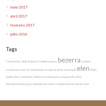
maio 2017
abril 2017
fevereiro 2017
julho 2016
Tags
bezerra
5 elementos
2020
Antonio Cristófaro
Arpen
cartório
elen
casamento
casar
cerimonialista
cervejaria
decor
decoração
Exotic
Golden Boss
Hartmann
Hotel Gran Marquise
Lançamento
Lohar
Marcomammoliti
peças
plantão
presentes
relação
Revista
Sandra
tour