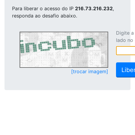
Para liberar o acesso
do IP
216.73.216.232
,
responda ao desafio abaixo.
Digite 
lado no
[trocar imagem]