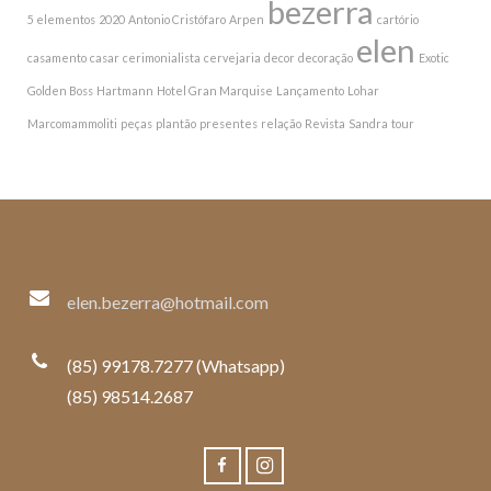
bezerra
5 elementos
2020
Antonio Cristófaro
Arpen
cartório
elen
casamento
casar
cerimonialista
cervejaria
decor
decoração
Exotic
Golden Boss
Hartmann
Hotel Gran Marquise
Lançamento
Lohar
Marcomammoliti
peças
plantão
presentes
relação
Revista
Sandra
tour
elen.bezerra@hotmail.com
(85) 99178.7277 (Whatsapp)
(85) 98514.2687