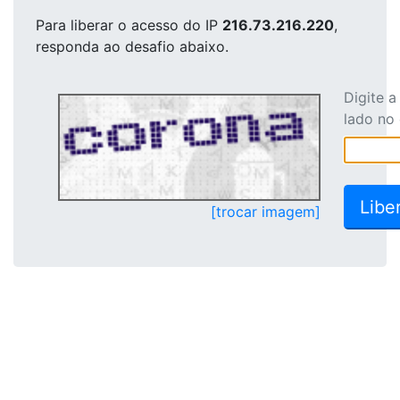
Para liberar o acesso
do IP
216.73.216.220
,
responda ao desafio abaixo.
Digite 
lado no
[trocar imagem]