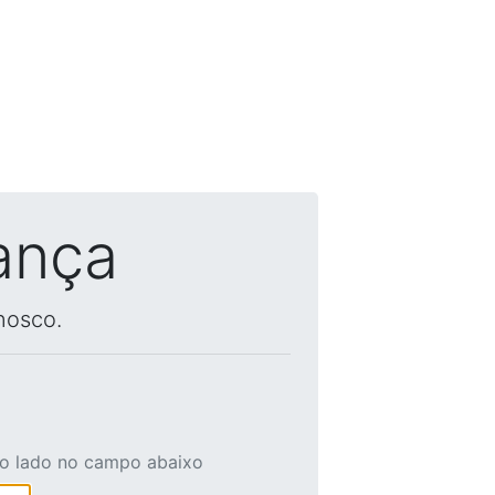
ança
nosco.
ao lado no campo abaixo