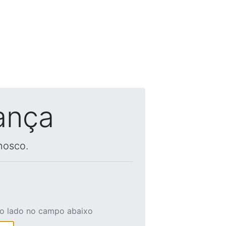
ança
nosco.
ao lado no campo abaixo