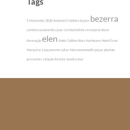
Tags
bezerra
5 elementos
2020
Antonio Cristófaro
Arpen
cartório
casamento
casar
cerimonialista
cervejaria
decor
elen
decoração
Exotic
Golden Boss
Hartmann
Hotel Gran
Marquise
Lançamento
Lohar
Marcomammoliti
peças
plantão
presentes
relação
Revista
Sandra
tour