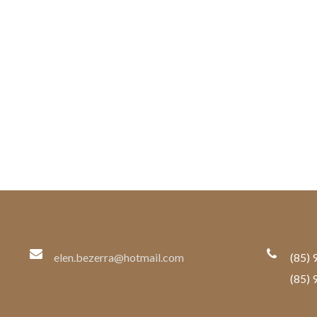
elen.bezerra@hotmail.com
(85) 
(85) 