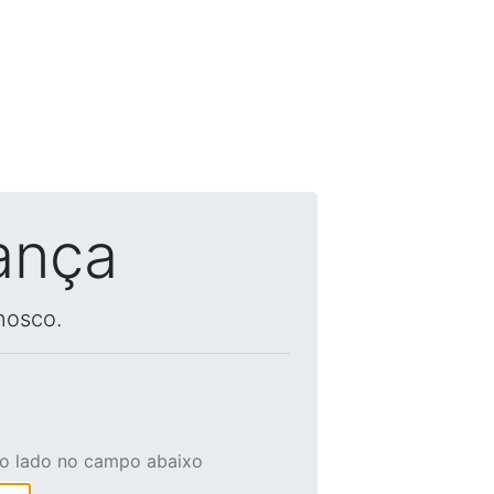
ança
nosco.
ao lado no campo abaixo