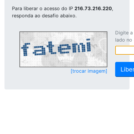
Para liberar o acesso
do IP
216.73.216.220
,
responda ao desafio abaixo.
Digite 
lado no
[trocar imagem]