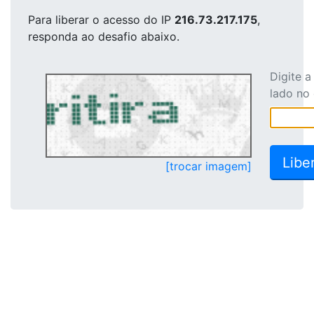
Para liberar o acesso
do IP
216.73.217.175
,
responda ao desafio abaixo.
Digite 
lado no
[trocar imagem]